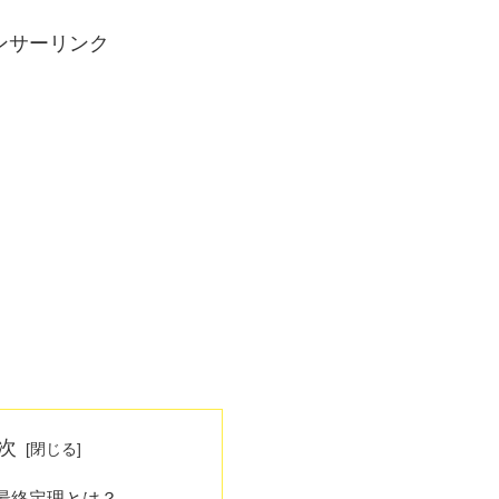
ンサーリンク
次
最終定理とは？