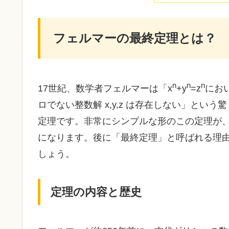
フェルマーの最終定理とは？
n
n
n
17世紀、数学者フェルマーは「
x
+
y
=
z
にお
ロでない整数解
x
,
y
,
z
は存在しない」という驚
定理です。非常にシンプルな形のこの定理が、
になります。後に「最終定理」と呼ばれる理
しょう。
定理の内容と歴史