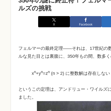
350年の謎に終止符！フェル
ルズの挑戦
X
Facebook
フェルマーの最終定理――それは、17世紀の
ルな見た目とは裏腹に、350年もの間、数多
n
n
n
x
+
y
=
z
(n > 2) に整数解は存在しない
というこの定理は、アンドリュー・ワイルズ
ました。