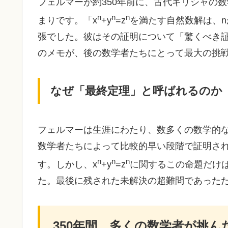
フェルマーが約350年前に、古代ギリシャの
n
n
n
まりです。「
x
+
y
=
z
を満たす自然数解は、
n
張でした。彼はその証明について「驚くべき
のメモが、後の数学者たちにとって最大の挑
なぜ「最終定理」と呼ばれるのか
フェルマーは生涯にわたり、数多くの数学的
数学者たちによって比較的早い段階で証明さ
n
n
n
す。しかし、
x
+
y
=
z
に関するこの命題だけ
た。最後に残された未解決の超難問であった
350年間、多くの数学者が挑ん