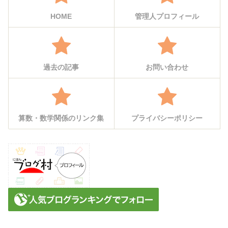
HOME
管理人プロフィール
過去の記事
お問い合わせ
算数・数学関係のリンク集
プライバシーポリシー