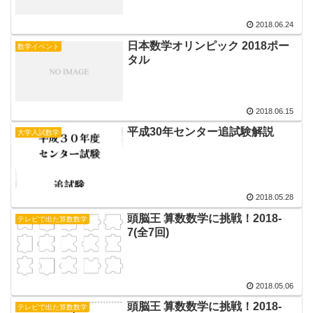
2018.06.24
日本数学オリンピック 2018ポー
数学イベント
タル
2018.06.15
平成30年センター追試験解説
大学入試数学
2018.05.28
頭脳王 算数数学に挑戦！2018-
テレビで出た算数数学
7(全7回)
2018.05.06
頭脳王 算数数学に挑戦！2018-
テレビで出た算数数学