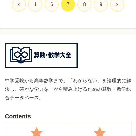
前
次
1
6
7
8
9
へ
へ
中学受験から高等数学まで。「わからない」を論理的に解
決し、確かな学力を一から積み上げるための算数・数学総
合データベース。
Contents