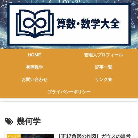
HOME
管理人プロフィール
初等数学
記事一覧
お問い合わせ
リンク集
プライバシーポリシー
幾何学
【正17角形の作図】ガウスの思考
有名定理