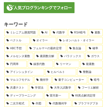
キーワード
ミレニアム懸賞問題
AI
代数学
RSA暗号
素数
ベクトル
オイラー
レオンハルト・オイラー
ABC予想
フェルマーの最終定理
集合論
確率
メルセンヌ素数
素因数分解
パラドックス
ガウス
円周率
線形代数
リーマン
複素数
アインシュタイン
ヒルベルト
整数論
マルコフモデル
幾何学
量子コンピューター
暗号
共通テスト
学習法
大学入試数学
フーリエ解析
ディープラーニング
望月新一
特異点解消定理
二次方程式
作図
代数幾何学
ブラフマグプタ